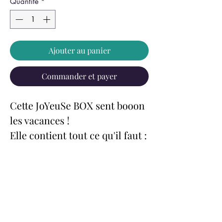
Quantité
*
Ajouter au panier
Commander et payer
Cette JoYeuSe BOX sent booon
les vacances !
Elle contient tout ce qu'il faut :
- un super
bouquin surpriiiise
!
- une
carte-vacances à
envoyer
(
enveloppe pré-
timbrée
!)